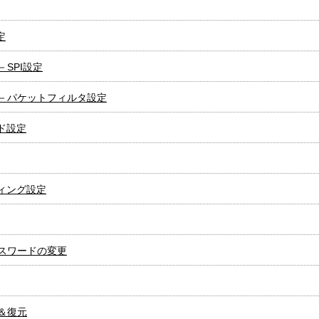
定
SPI設定
－パケットフィルタ設定
ド設定
ィング設定
スワードの変更
＆復元