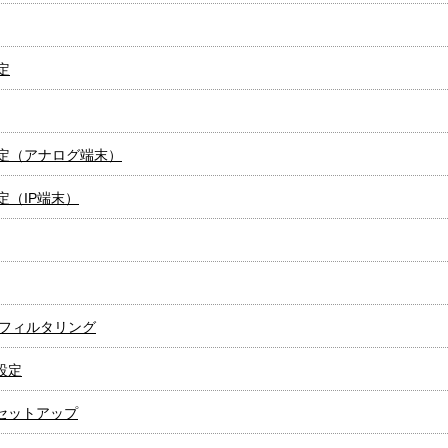
定
定（アナログ端末）
（IP端末）
スフィルタリング
設定
単セットアップ