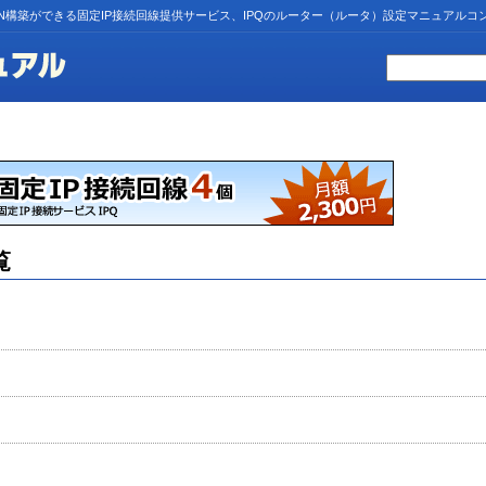
N構築ができる固定IP接続回線提供サービス、IPQのルーター（ルータ）設定マニュアルコ
覧