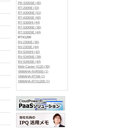
PR-S300SE (45)
RT-200NE (33)
RT-A300NE (51)
RT-A300SE (60)
RT-S300HI (44)
RT-S300NE (36)
RT-S300SE (44)
RTX1200
RV-230NE (36)
RV-230SE (44)
RV-S340HI (42)
RV-S340NE (38)
RV-S340SE (44)
Web-Caster-V120 (39)
YAMAHA-NVR500 (1)
YAMAHA-RT58i (1)
YAMAHA-RTX1200 (1)