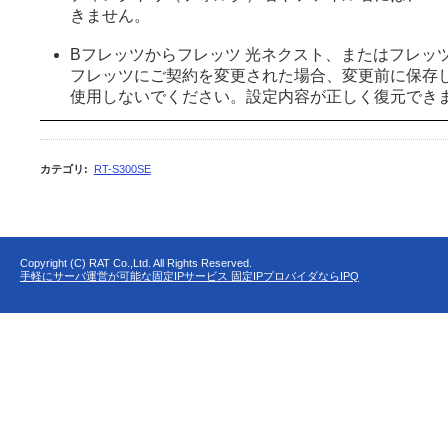
きません。
Bフレッツからフレッツ 光ネクスト、またはフレッツ
フレッツにご契約を変更された場合、変更前に保存
使用しないでください。設定内容が正しく復元でき
カテゴリ
:
RT-S300SE
Copyright (C) RAT Co.,Ltd. All Rights Reserved.
手軽にサーバ運営が可能な固定IPサービス 固定IPプロバイダならIPQ