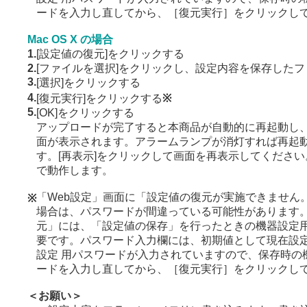
ードを入力し直してから、［復元実行］をクリックし
Mac OS X の場合
1.
[設定値の復元]をクリックする
2.
[ファイルを選択]をクリックし、設定内容を保存した
3.
[選択]をクリックする
4.
[復元実行]をクリックする
※
5.
[OK]をクリックする
アップロードが完了すると本商品が自動的に再起動し
面が表示されます。アラームランプが消灯すれば再起
す。[再表示]をクリックして画面を再表示してくださ
で動作します。
「Web設定」画面に「設定値の復元が実施できません
※
場合は、パスワードが間違っている可能性があります。
元」には、「設定値の保存」を行ったときの機器設定
要です。パスワード入力欄には、初期値として現在設
設定 用パスワードが入力されていますので、保存時の
ードを入力し直してから、［復元実行］をクリックし
＜お願い＞