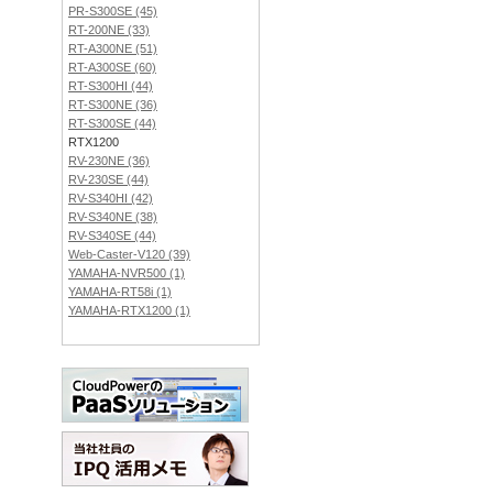
PR-S300SE (45)
RT-200NE (33)
RT-A300NE (51)
RT-A300SE (60)
RT-S300HI (44)
RT-S300NE (36)
RT-S300SE (44)
RTX1200
RV-230NE (36)
RV-230SE (44)
RV-S340HI (42)
RV-S340NE (38)
RV-S340SE (44)
Web-Caster-V120 (39)
YAMAHA-NVR500 (1)
YAMAHA-RT58i (1)
YAMAHA-RTX1200 (1)