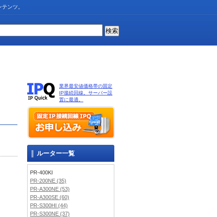
ンテンツ。
業界最安値価格帯の固定
IP接続回線。サーバー設
置に最適。
ルーター一覧
PR-400KI
PR-200NE (35)
PR-A300NE (53)
PR-A300SE (60)
PR-S300HI (44)
PR-S300NE (37)