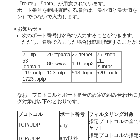
「route」「pptp」が用意されています。
ポート番号を範囲指定する場合は、最小値と最大値を「
ン）でつないで入力します。
＜お知らせ＞
次のポート番号は名称で入力することができます。
ただし、名称で入力した場合は範囲指定することが
21 :ftp
20 :ftpdata
23 :telnet
25 :smtp
53
111
80 :www
110 :pop3
:domain
:sunrpc
119 :nntp
123 :ntp
513 :login
520 :route
1723 :pptp
なお、プロトコルとポート番号の設定の組み合わせに
グ対象は以下のとおりです。
プロトコル
ポート番号
フィルタリング対象
指定プロトコルの全て
TCP/UDP
any
ケット
指定プロトコルの指定
any以外
TCP/UDP