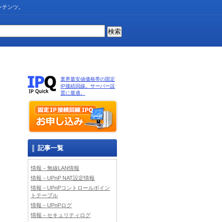
ンテンツ。
業界最安値価格帯の固定
IP接続回線。サーバー設
置に最適。
記事一覧
情報－無線LAN情報
情報－UPnP NAT設定情報
情報－UPnPコントロールポイン
トテーブル
情報－UPnPログ
情報－セキュリティログ