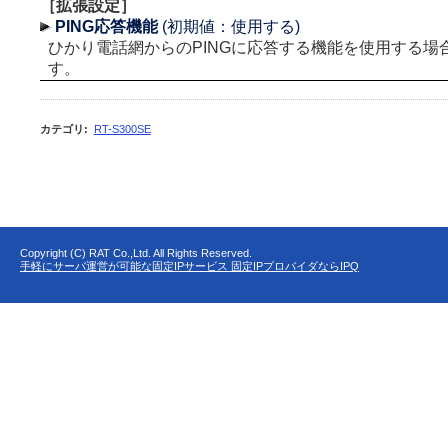
［拡張設定］
PING応答機能
(初期値：使用する)
ひかり電話網からのPINGに応答する機能を使用する場
す。
カテゴリ
:
RT-S300SE
Copyright (C) RAT Co.,Ltd. All Rights Reserved.
手軽にサーバ運営が可能な固定IPサービス 固定IPプロバイダならIPQ