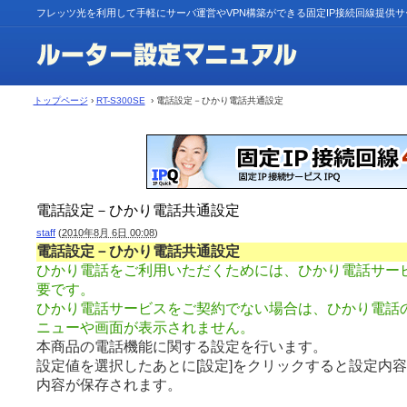
フレッツ光を利用して手軽にサーバ運営やVPN構築ができる固定IP接続回線提供
トップページ
›
RT-S300SE
› 電話設定－ひかり電話共通設定
電話設定－ひかり電話共通設定
staff
(
2010年8月 6日 00:08
)
電話設定－ひかり電話共通設定
ひかり電話をご利用いただくためには、ひかり電話サー
要です。
ひかり電話サービスをご契約でない場合は、ひかり電話
ニューや画面が表示されません。
本商品の電話機能に関する設定を行います。
設定値を選択したあとに[設定]をクリックすると設定内
内容が保存されます。