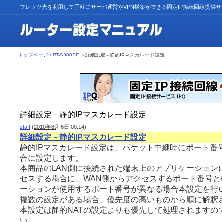
フレッツ光を利用して手軽にサーバ運営やVPN構築ができる固定IP接続回線提供
トップページ
›
RT-S300SE
› 詳細設定－静的IPマスカレード設定
詳細設定－静的IPマスカレード設定
staff
(
2010年8月 6日 00:14
)
詳細設定－静的IPマスカレード設定
静的IPマスカレード設定は、パケット中継時にポート番
合に設定します。
本商品のLAN側に接続された端末上のアプリケーション
セスする場合に、WAN側からアクセスするポート番号と
ーションが使用するポート番号が異なる場合本設定を行
複数の設定がある場合、優先度の高いものから順に解釈
本設定は静的NATの設定よりも優先して処理されますの
い。