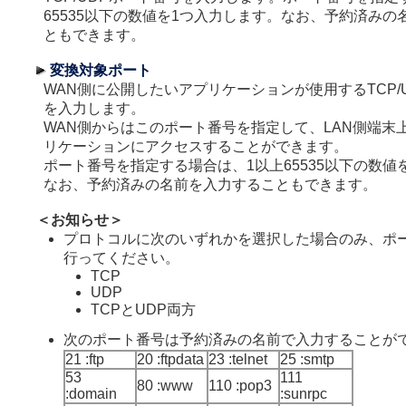
65535以下の数値を1つ入力します。なお、予約済みの
ともできます。
変換対象ポート
WAN側に公開したいアプリケーションが使用するTCP/
を入力します。
WAN側からはこのポート番号を指定して、LAN側端末
リケーションにアクセスすることができます。
ポート番号を指定する場合は、1以上65535以下の数値
なお、予約済みの名前を入力することもできます。
＜お知らせ＞
プロトコルに次のいずれかを選択した場合のみ、ポ
行ってください。
TCP
UDP
TCPとUDP両方
次のポート番号は予約済みの名前で入力することが
21 :ftp
20 :ftpdata
23 :telnet
25 :smtp
53
111
80 :www
110 :pop3
:domain
:sunrpc