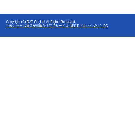
Copyright (C) RAT Co.,Ltd. All Rights Reserved.
手軽にサーバ運営が可能な固定IPサービス 固定IPプロバイダならIPQ