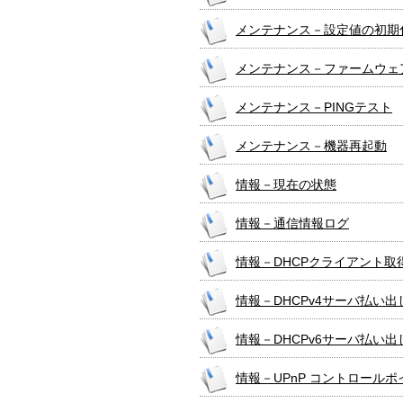
メンテナンス－設定値の初期
メンテナンス－ファームウェ
メンテナンス－PINGテスト
メンテナンス－機器再起動
情報－現在の状態
情報－通信情報ログ
情報－DHCPクライアント取
情報－DHCPv4サーバ払い出
情報－DHCPv6サーバ払い出
情報－UPnP コントロール