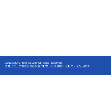
Copyright (C) RAT Co.,Ltd. All Rights Reserved.
手軽にサーバ運営が可能な固定IPサービス 固定IPプロバイダならIPQ