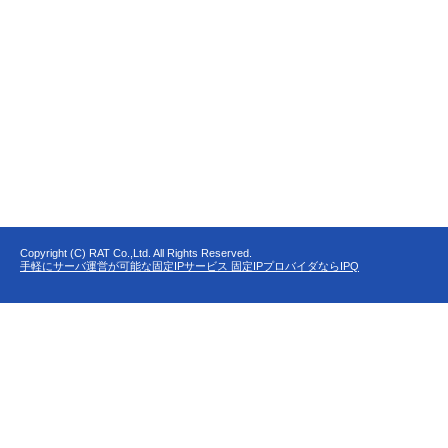
Copyright (C) RAT Co.,Ltd. All Rights Reserved.
手軽にサーバ運営が可能な固定IPサービス 固定IPプロバイダならIPQ