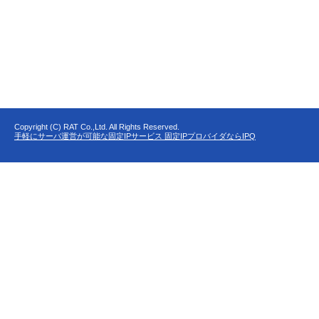
Copyright (C) RAT Co.,Ltd. All Rights Reserved.
手軽にサーバ運営が可能な固定IPサービス 固定IPプロバイダならIPQ