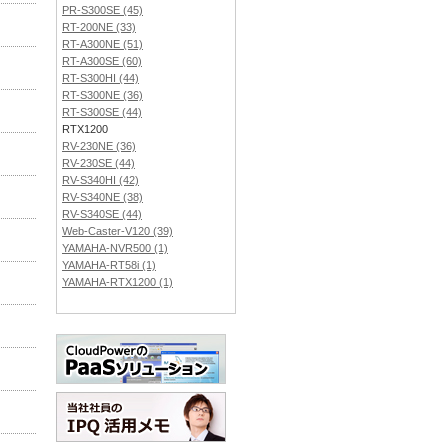
PR-S300SE (45)
RT-200NE (33)
RT-A300NE (51)
RT-A300SE (60)
RT-S300HI (44)
RT-S300NE (36)
RT-S300SE (44)
RTX1200
RV-230NE (36)
RV-230SE (44)
RV-S340HI (42)
RV-S340NE (38)
RV-S340SE (44)
Web-Caster-V120 (39)
YAMAHA-NVR500 (1)
YAMAHA-RT58i (1)
YAMAHA-RTX1200 (1)