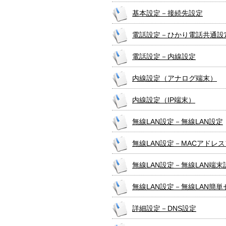
基本設定－接続先設定
電話設定－ひかり電話共通設
電話設定－内線設定
内線設定（アナログ端末）
内線設定（IP端末）
無線LAN設定－無線LAN設定
無線LAN設定－MACアドレ
無線LAN設定－無線LAN端末
無線LAN設定－無線LAN簡
詳細設定－DNS設定