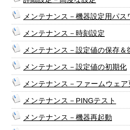
メンテナンス－機器設定用パス
メンテナンス－時刻設定
メンテナンス－設定値の保存＆
メンテナンス－設定値の初期化
メンテナンス－ファームウェア
メンテナンス－PINGテスト
メンテナンス－機器再起動