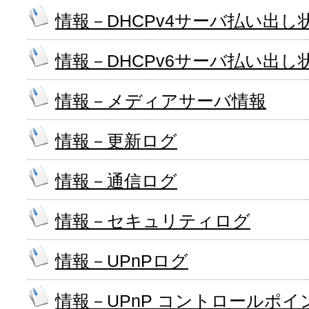
情報－DHCPv4サーバ払い出し
情報－DHCPv6サーバ払い出し
情報－メディアサーバ情報
情報－更新ログ
情報－通信ログ
情報－セキュリティログ
情報－UPnPログ
情報－UPnP コントロールポ