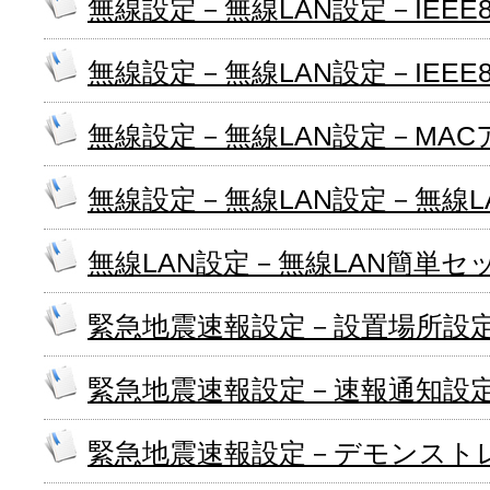
無線設定－無線LAN設定－IEEE802
無線設定－無線LAN設定－IEEE80
無線設定－無線LAN設定－MA
無線設定－無線LAN設定－無線L
無線LAN設定－無線LAN簡単セ
緊急地震速報設定－設置場所設
緊急地震速報設定－速報通知設
緊急地震速報設定－デモンスト