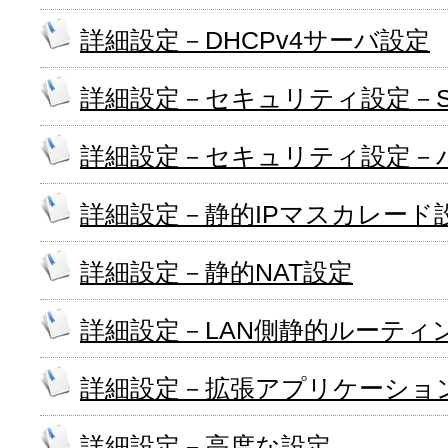
詳細設定－DHCPv4サーバ設定
詳細設定－セキュリティ設定－S
詳細設定－セキュリティ設定－
詳細設定－静的IPマスカレード
詳細設定－静的NAT設定
詳細設定－LAN側静的ルーティ
詳細設定－拡張アプリケーショ
詳細設定－高度な設定