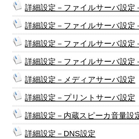
詳細設定－ファイルサーバ設定
詳細設定－ファイルサーバ設定
詳細設定－ファイルサーバ設定
詳細設定－ファイルサーバ設定
詳細設定－メディアサーバ設定
詳細設定－プリントサーバ設定
詳細設定－内蔵スピーカ音量設
詳細設定－DNS設定