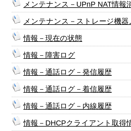
メンテナンス－UPnP NAT情報
メンテナンス－ストレージ機器
情報－現在の状態
情報－障害ログ
情報－通話ログ－発信履歴
情報－通話ログ－着信履歴
情報－通話ログ－内線履歴
情報－DHCPクライアント取得