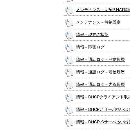
メンテナンス－UPnP NAT
メンテナンス－時刻設定
情報－現在の状態
情報－障害ログ
情報－通話ログ－発信履歴
情報－通話ログ－着信履歴
情報－通話ログ－内線履歴
情報－DHCPクライアント取
情報－DHCPv4サーバ払い出
情報－DHCPv6サーバ払い出