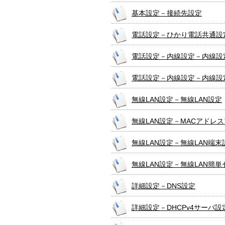
基本設定－接続先設定
電話設定－ひかり電話共通設
電話設定－内線設定－内線設
電話設定－内線設定－内線設定
無線LAN設定－無線LAN設定
無線LAN設定－MACアドレ
無線LAN設定－無線LAN端末
無線LAN設定－無線LAN簡
詳細設定－DNS設定
詳細設定－DHCPv4サーバ設