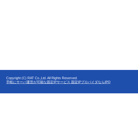
Copyright (C) RAT Co.,Ltd. All Rights Reserved.
手軽にサーバ運営が可能な固定IPサービス 固定IPプロバイダならIPQ