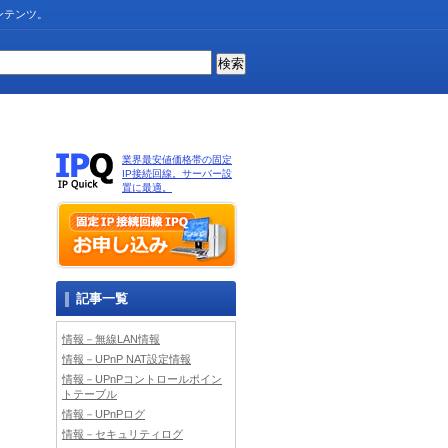
ンテンツ。
業界最安値価格帯の固定
IP接続回線。サーバー設
置に最適。
記事一覧
情報－無線LAN情報
情報－UPnP NAT設定情報
情報－UPnPコントロールポイン
トテーブル
情報－UPnPログ
情報－セキュリティログ