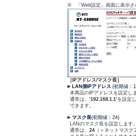
※ 「Web設定」画面に表示さ
［IPアドレス/マスク長］
LAN側IPアドレス
(初期値：192
本商品のIPアドレスを設定し
通常は、
'192.168.1.1'
を設定し
できます。
マスク長
(初期値：24)
LANのマスク長を設定します
通常は、
24
（＝ネットマスク'25