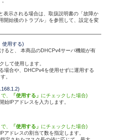
す。
ると表示される場合は、取扱説明書の「故障か
用開始後のトラブル」を参照して、設定を変
：使用する)
ると、 本商品のDHCPv4サーバ機能が有
クして使用します。
ある場合や、DHCPv4を使用せずに運用する
ます。
68.1.2)
」で、
「使用する」
にチェックした場合)
開始IPアドレスを入力します。
」で、
「使用する」
にチェックした場合)
IPアドレスの割当て数を指定します。
長で指定されたマスク長の値に応じて、最大