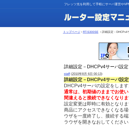
フレッツ光を利用して手軽にサーバ運営やVP
トップページ
›
RT-S300SE
› 詳細設定－DHCPv
詳細設定－DHCPv4サーバ設定
staff
(
2010年8月 6日 00:13
)
詳細設定－DHCPv4サーバ設定
DHCPv4サーバの設定をします
通常は、初期値のままでお使い
間違えると接続できなくなりま
設定変更は即時に有効となりま
商品にアクセスできなくなる場
ウザを一度終了し、接続する端
ラウザを開きなおしてください