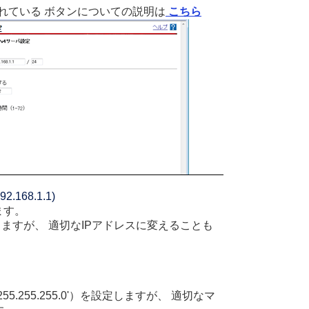
れている ボタンについての説明は
こちら
.168.1.1)
ます。
ますが、 適切なIPアドレスに変えることも
。
5.255.255.0'）を設定しますが、 適切なマ