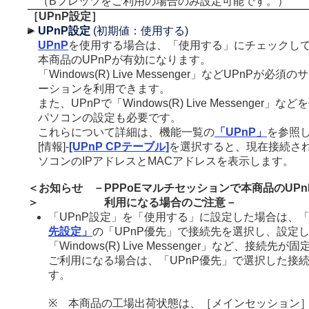
（Bフレッツをご利用の場合のみ設定可能です。）
［UPnP設定］
UPnP設定
(初期値：使用する)
UPnP
を使用する場合は、「使用する」にチェックし
本商品のUPnPが有効になります。
「Windows(R) Live Messenger」などUPnPが
ーションを利用できます。
また、UPnPで「Windows(R) Live Messenger
パソコンの設定も必要です。
これらについて詳細は、機能一覧の
「UPnP」
を参照
[情報]-
[UPnP CPテーブル]
を選択すると、現在接続され
ソコンのIPアドレスとMACアドレスを表示します。
＜お知らせ
－
PPPoEマルチセッションで本商品のUP
＞
利用になる場合のご注意
－
「UPnP設定」を「使用する」に設定した場合は、「
先設定」
の「UPnP優先」で接続先を選択し、設定
「Windows(R) Live Messenger」など、接続先
ご利用になる場合は、「UPnP優先」で選択した接
す。
※ 本商品の工場出荷状態は、［メインセッション］