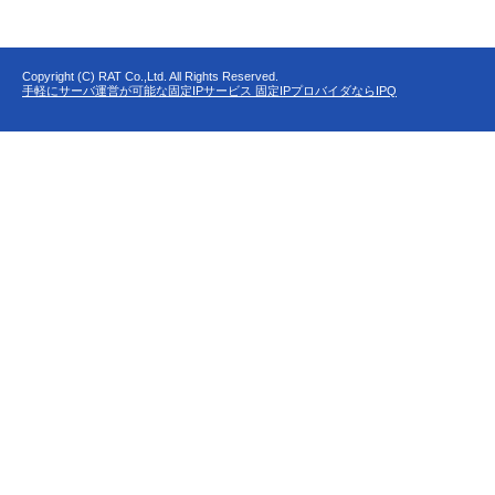
Copyright (C) RAT Co.,Ltd. All Rights Reserved.
手軽にサーバ運営が可能な固定IPサービス 固定IPプロバイダならIPQ