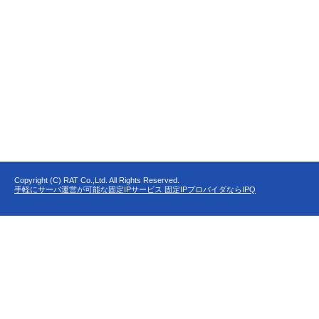
Copyright (C) RAT Co.,Ltd. All Rights Reserved.
手軽にサーバ運営が可能な固定IPサービス 固定IPプロバイダならIPQ