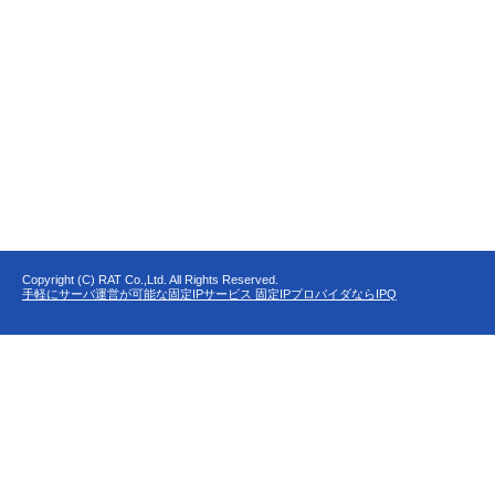
Copyright (C) RAT Co.,Ltd. All Rights Reserved.
手軽にサーバ運営が可能な固定IPサービス 固定IPプロバイダならIPQ