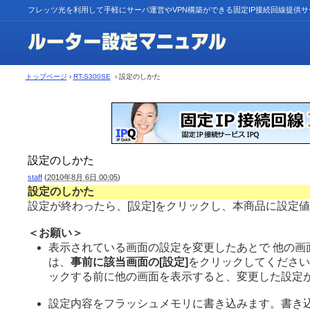
フレッツ光を利用して手軽にサーバ運営やVPN構築ができる固定IP接続回線提供
トップページ
›
RT-S300SE
› 設定のしかた
設定のしかた
staff
(
2010年8月 6日 00:05
)
設定のしかた
設定が終わったら、[設定]をクリックし、本商品に設定
＜お願い＞
表示されている画面の設定を変更したあとで 他の画
は、
事前に該当画面の[設定]
をクリックしてくださ
ックする前に他の画面を表示すると、変更した設定
設定内容をフラッシュメモリに書き込みます。書き込