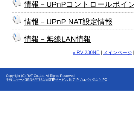
情報－UPnPコントロールポイ
情報－UPnP NAT設定情報
情報－無線LAN情報
« RV-230NE
|
メインページ
Copyright (C) RAT Co.,Ltd. All Rights Reserved.
手軽にサーバ運営が可能な固定IPサービス 固定IPプロバイダならIPQ