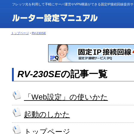
フレッツ光を利用して手軽にサーバ運営やVPN構築ができる固定IP接続回線提供
トップページ
›
RV-230SE
RV-230SE
の記事一覧
「Web設定」の使いかた
起動のしかた
トップページ