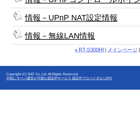
情報－UPnP NAT設定情報
情報－無線LAN情報
« RT-S300HI
|
メインページ
Copyright (C) RAT Co.,Ltd. All Rights Reserved.
手軽にサーバ運営が可能な固定IPサービス 固定IPプロバイダならIPQ