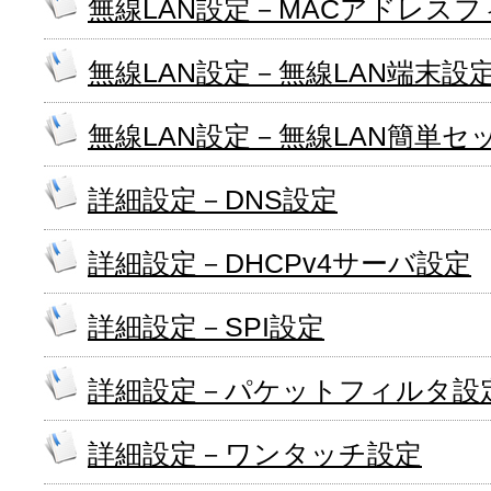
無線LAN設定－MACアドレス
無線LAN設定－無線LAN端末設
無線LAN設定－無線LAN簡単セ
詳細設定－DNS設定
詳細設定－DHCPv4サーバ設定
詳細設定－SPI設定
詳細設定－パケットフィルタ設
詳細設定－ワンタッチ設定