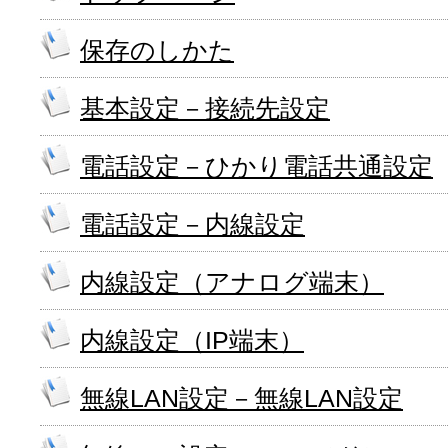
保存のしかた
基本設定－接続先設定
電話設定－ひかり電話共通設定
電話設定－内線設定
内線設定（アナログ端末）
内線設定（IP端末）
無線LAN設定－無線LAN設定