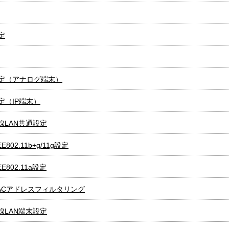
定
定（アナログ端末）
（IP端末）
線LAN共通設定
02.11b+g/11g設定
802.11a設定
ACアドレスフィルタリング
線LAN端末設定