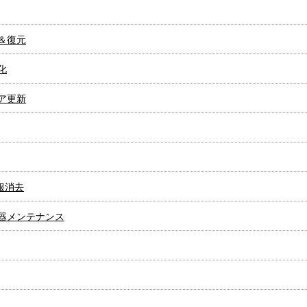
＆復元
化
ア更新
情報消去
器メンテナンス