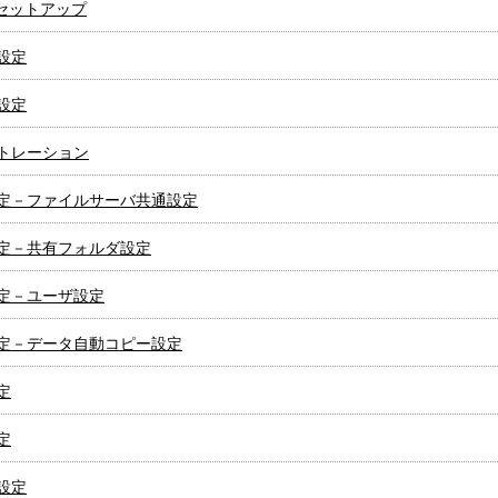
単セットアップ
設定
設定
トレーション
定－ファイルサーバ共通設定
定－共有フォルダ設定
定－ユーザ設定
定－データ自動コピー設定
定
定
設定