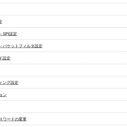
定
SPI設定
－パケットフィルタ設定
ド設定
ィング設定
ョン
スワードの変更