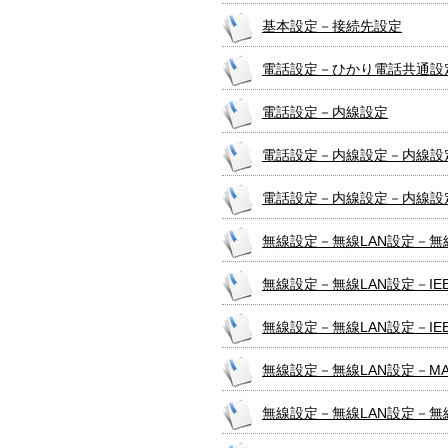
基本設定－接続先設定
電話設定－ひかり電話共通設
電話設定－内線設定
電話設定－内線設定－内線設
電話設定－内線設定－内線設定
無線設定－無線LAN設定－無
無線設定－無線LAN設定－IEEE8
無線設定－無線LAN設定－IEEE
無線設定－無線LAN設定－M
無線設定－無線LAN設定－無