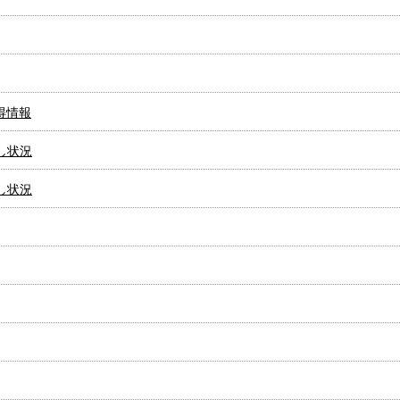
得情報
し状況
し状況