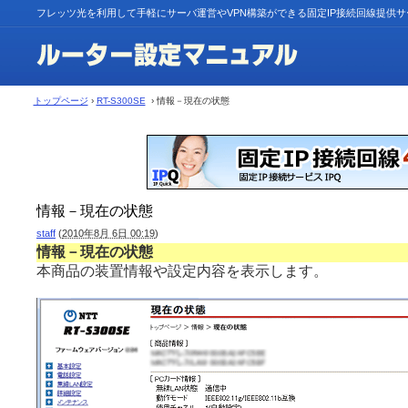
フレッツ光を利用して手軽にサーバ運営やVPN構築ができる固定IP接続回線提供
トップページ
›
RT-S300SE
› 情報－現在の状態
情報－現在の状態
staff
(
2010年8月 6日 00:19
)
情報－現在の状態
本商品の装置情報や設定内容を表示します。