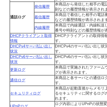
本商品から発信した相手の電
発信履歴
刻などの履歴情報が表示され
本商品で着信した相手の電話
通話ログ
着信履歴
などの履歴情報が表示されま
本商品で内線通話・内線転送
内線履歴
番号や時刻などの履歴情報が
DHCPクライアント取得
DHCPクライアントの取得情
情報
す。
DHCPv4サーバ払い出し
DHCPv4のサーバ払い出し状
状況
す。
DHCPv6サーバ払い出し
DHCPv6のサーバ払い出し状
状況
す。
本商品で実施されたファーム
更新ログ
グが表示されます。
本商品と各サーバとの通信ロ
通信ログ
す。
本商品が起動直後からメモリ
セキュリティログ
るセキュリティに関するログ
れます。
ログ内容によりUPnPの状態
UPnPログ