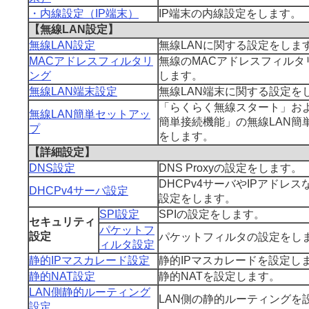
・内線設定（IP端末）
IP端末の内線設定をします。
【無線LAN設定】
無線LAN設定
無線LANに関する設定をしま
MACアドレスフィルタリ
無線のMACアドレスフィルタ
ング
します。
無線LAN端末設定
無線LAN端末に関する設定を
「らくらく無線スタート」およ
無線LAN簡単セットアッ
簡単接続機能」の無線LAN簡
プ
をします。
【詳細設定】
DNS設定
DNS Proxyの設定をします。
DHCPv4サーバやIPアドレス
DHCPv4サーバ設定
設定をします。
SPI設定
SPIの設定をします。
セキュリティ
パケットフ
設定
パケットフィルタの設定をし
ィルタ設定
静的IPマスカレード設定
静的IPマスカレードを設定し
静的NAT設定
静的NATを設定します。
LAN側静的ルーティング
LAN側の静的ルーティングを
設定