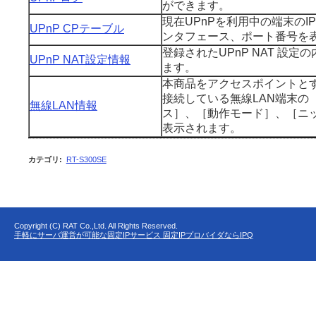
ができます。
現在UPnPを利用中の端末のI
UPnP CPテーブル
ンタフェース、ポート番号を
登録されたUPnP NAT 設定
UPnP NAT設定情報
ます。
本商品をアクセスポイントとす
接続している無線LAN端末の
無線LAN情報
ス］、［動作モード］、［ニ
表示されます。
カテゴリ
:
RT-S300SE
Copyright (C) RAT Co.,Ltd. All Rights Reserved.
手軽にサーバ運営が可能な固定IPサービス 固定IPプロバイダならIPQ