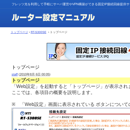
フレッツ光を利用して手軽にサーバ運営やVPN構築ができる固定IP接続回線提供
トップページ
›
RT-S300SE
› トップページ
トップページ
staff
(
2010年8月 6日 00:05
)
トップページ
「Web設定」を起動すると「トップページ」が表示され
ここでは、各項目の概要を説明します。
※ 「Web設定」画面に表示されている ボタンについて