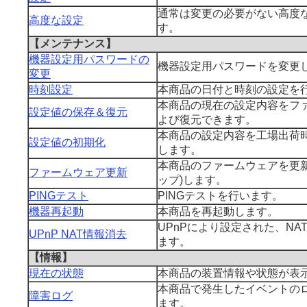
通常は変更の必要がない高度
高度な設定
す。
【メンテナンス】
機器設定用パスワードの
機器設定用パスワードを変更
変更
時刻設定
本商品の日付と時刻の設定を
本商品の現在の設定内容をフ
設定値の保存＆復元
よび復元できます。
本商品の設定内容を工場出荷時
設定値の初期化
します。
本商品のファームウェアを更新
ファームウェア更新
ップ)します。
PINGテスト
PINGテストを行います。
機器再起動
本商品を再起動します。
UPnPにより設定された、NA
UPnP NAT情報消去
ます。
【情報】
現在の状態
本商品の装置情報や状態が表
本商品で発生したイベントの
障害ログ
ます。