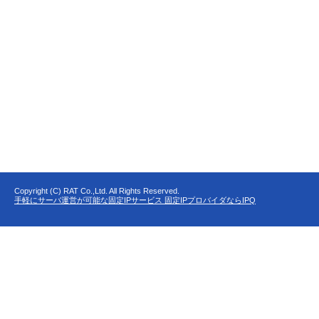
Copyright (C) RAT Co.,Ltd. All Rights Reserved.
手軽にサーバ運営が可能な固定IPサービス 固定IPプロバイダならIPQ