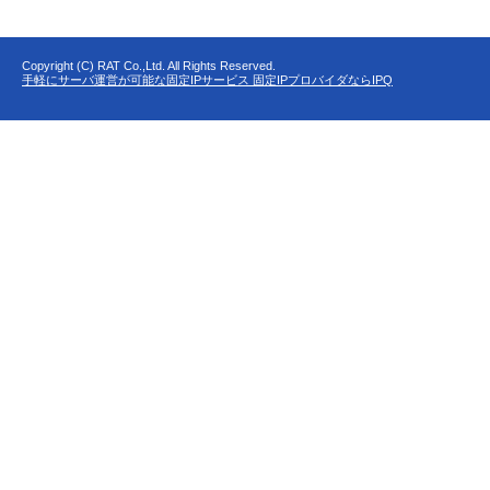
Copyright (C) RAT Co.,Ltd. All Rights Reserved.
手軽にサーバ運営が可能な固定IPサービス 固定IPプロバイダならIPQ