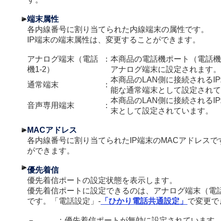
端末属性
各内線番号に割り当てられた内線端末の属性です。
IP端末の端末属性は、変更することができます。
アナログ端末（電話
：
本商品の電話機ポート（電話機1
機1-2）
アナログ端末に設定されます。
本商品のLAN側に接続されるI
通常端末
：
能な通常端末として設定されて
本商品のLAN側に接続されるI
音声専用端末
：
末として設定されています。
MACアドレス
各内線番号に割り当てられたIP端末のMACアドレス
ができます。
優先着信
優先着信ポートの設定状態を表示します。
優先着信ポートに設定できるのは、アナログ端末（電
です。「電話設定」-
「ひかり電話共通設定」
で変更で
－
：
優先着信ポートが無効に設定されています