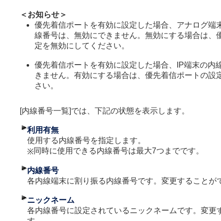
＜お知らせ＞
優先着信ポートを有効に設定した場合、アナログ端末
線番号は、無効にできません。無効にする場合は、
定を無効にしてください。
優先着信ポートを有効に設定した場合、IP端末の内
きません。有効にする場合は、優先着信ポートの設
さい。
[内線番号一覧]では、下記の状態を表示します。
利用有無
使用する内線番号を指定します。
同時に使用できる内線番号は最大7つまでです。
※
内線番号
各内線端末に割り振る内線番号です。変更することが
ニックネーム
各内線番号に設定されているニックネームです。変更
す。