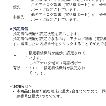
このアナログ端末（電話機ポート）が、優
優先
：
ポートに設定されています。
他のアナログ端末（電話機ポート）が、優
非優先
：
ポートに設定されています。
指定着信
指定着信機能の設定状態を表示します。
指定着信機能が設定できるのは、アナログ端末（電話
す。編集したい内線番号をクリックすることで変更で
指定着信機能が無効に設定されて
－
：
います。
このアナログ端末（電話機ポー
有効
：
ト）に、指定着信機能が設定され
ています。
＜お知らせ＞
本商品に接続可能な端末は最大7台までですので、
線番号は最大7つまでです。