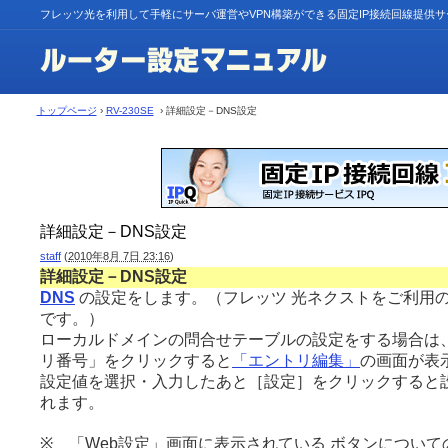
フレッツ光を利用して手軽にサーバ運営やVPN構築ができる固定IP接続回線提供
トップページ
›
RV-230SE
› 詳細設定－DNS設定
詳細設定－DNS設定
staff
(
2010年8月 7日 23:16
)
詳細設定－DNS設定
DNS
の設定をします。（フレッツ 光ネクストをご利用
です。）
ローカルドメインの問合せテーブルの設定をする場合は
リ番号」をクリックすると
「エントリ編集」
の画面が表
設定値を選択・入力したあと［設定］をクリックすると
れます。
※ 「Web設定」画面に表示されている ボタンについて