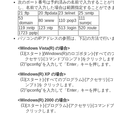
次のポート番号は予約済みの名前で入力することが
し、名前で入力した場合は範囲指定することができ
21 :ftp
20 :ftpdata
23 :telnet
25 :smtp
53
111
80 :www
110 :pop3
:domain
:sunrpc
119 :nntp
123 :ntp
513 :login
520 :route
1723 :pptp
パソコンのIPアドレスの参照は、下記の方法で行い
<Windows Vista(R) の場合>
(1)
[スタート](Windows(R)のロゴボタン)-[すべての
クセサリ]-[コマンドプロンプト]をクリックしま
(2)
"ipconfig"を入力して「Enter」キーを押します。
<Windows(R) XP の場合>
(1)
[スタート]-[すべてのプログラム]-[アクセサリ]-
ンプト]を クリックします。
(2)
"ipconfig"を入力して「Enter」キーを押します。
<Windows(R) 2000 の場合>
(1)
[スタート]-[プログラム]-[アクセサリ]-[コマンド
クリックします。