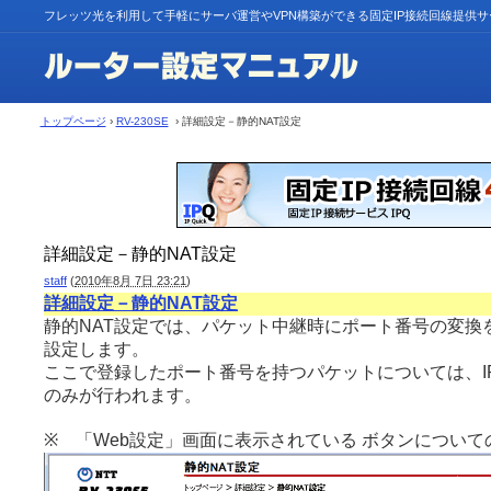
フレッツ光を利用して手軽にサーバ運営やVPN構築ができる固定IP接続回線提供
トップページ
›
RV-230SE
› 詳細設定－静的NAT設定
詳細設定－静的NAT設定
staff
(
2010年8月 7日 23:21
)
詳細設定－静的NAT設定
静的NAT設定では、パケット中継時にポート番号の変換
設定します。
ここで登録したポート番号を持つパケットについては、I
のみが行われます。
※ 「Web設定」画面に表示されている ボタンについて