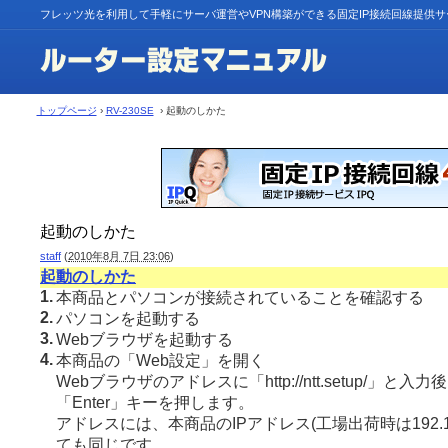
フレッツ光を利用して手軽にサーバ運営やVPN構築ができる固定IP接続回線提供
トップページ
›
RV-230SE
› 起動のしかた
起動のしかた
staff
(
2010年8月 7日 23:06
)
起動のしかた
1.
本商品とパソコンが接続されていることを確認する
2.
パソコンを起動する
3.
Webブラウザを起動する
4.
本商品の「Web設定」を開く
Webブラウザのアドレスに「http://ntt.setup/」と
「Enter」キーを押します。
アドレスには、本商品のIPアドレス(工場出荷時は192.16
ても同じです。