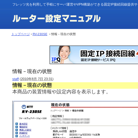
フレッツ光を利用して手軽にサーバ運営やVPN構築ができる固定IP接続回線提供
トップページ
›
RV-230SE
› 情報－現在の状態
情報－現在の状態
staff
(
2010年8月 7日 23:31
)
情報－現在の状態
本商品の装置情報や設定内容を表示します。