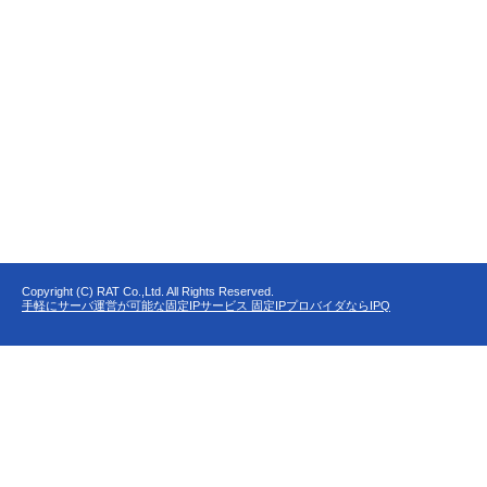
Copyright (C) RAT Co.,Ltd. All Rights Reserved.
手軽にサーバ運営が可能な固定IPサービス 固定IPプロバイダならIPQ