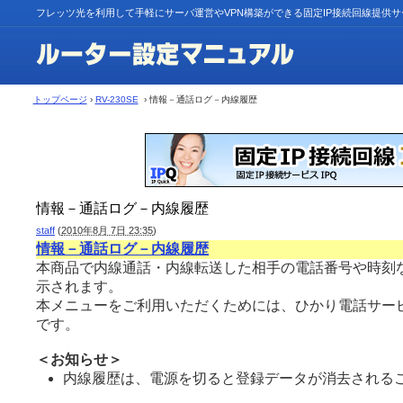
フレッツ光を利用して手軽にサーバ運営やVPN構築ができる固定IP接続回線提供
トップページ
›
RV-230SE
› 情報－通話ログ－内線履歴
情報－通話ログ－内線履歴
staff
(
2010年8月 7日 23:35
)
情報－通話ログ－内線履歴
本商品で内線通話・内線転送した相手の電話番号や時刻
示されます。
本メニューをご利用いただくためには、ひかり電話サー
です。
＜お知らせ＞
内線履歴は、電源を切ると登録データが消去されるこ