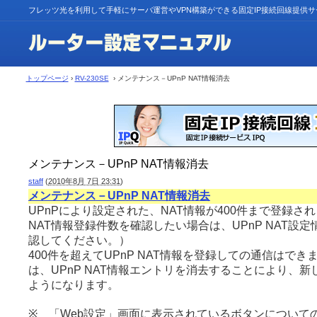
フレッツ光を利用して手軽にサーバ運営やVPN構築ができる固定IP接続回線提供
トップページ
›
RV-230SE
› メンテナンス－UPnP NAT情報消去
メンテナンス－UPnP NAT情報消去
staff
(
2010年8月 7日 23:31
)
メンテナンス－UPnP NAT情報消去
UPnPにより設定された、NAT情報が400件まで登録され
NAT情報登録件数を確認したい場合は、UPnP NAT設
認してください。）
400件を超えてUPnP NAT情報を登録しての通信はで
は、UPnP NAT情報エントリを消去することにより、
ようになります。
※ 「Web設定」画面に表示されているボタンについて