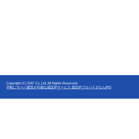
Copyright (C) RAT Co.,Ltd. All Rights Reserved.
手軽にサーバ運営が可能な固定IPサービス 固定IPプロバイダならIPQ