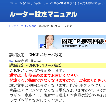
フレッツ光を利用して手軽にサーバ運営やVPN構築ができる固定IP接続回線提供
トップページ
›
RV-230SE
› 詳細設定－DHCPv4サーバ設定
詳細設定－DHCPv4サーバ設定
staff
(
2010年8月 7日 23:17
)
詳細設定－DHCPv4サーバ設定
DHCPv4サーバの設定をします。
通常は、初期値のままでお使いください。
間違えると接続できなくなりますので、 ご注意ください
設定変更は即時に有効となります。[設定]ボタンをクリ
商品にアクセスできなくなる場合がありますので、その場
ウザを一度終了し、接続する端末と本商品の設定をあわせ
ラウザを開きなおしてください。