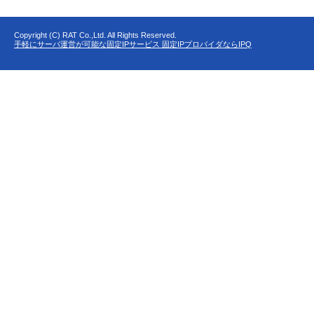
Copyright (C) RAT Co.,Ltd. All Rights Reserved.
手軽にサーバ運営が可能な固定IPサービス 固定IPプロバイダならIPQ