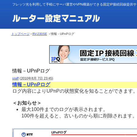
フレッツ光を利用して手軽にサーバ運営やVPN構築ができる固定IP接続回線提供
トップページ
›
RV-230SE
› 情報－UPnPログ
情報－UPnPログ
staff
(
2010年8月 7日 23:45
)
情報－UPnPログ
ログ内容によりUPnPの状態変化を知ることができます
＜お知らせ＞
最大100件までのログが表示されます。
100件を超えると、古いものから順に削除されます