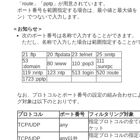
「route」「pptp」が用意されています。
ポート番号を範囲指定する場合は、最小値と最大値を「
ン）でつないで入力します。
＜お知らせ＞
次のポート番号は名称で入力することができます。
ただし、名称で入力した場合は範囲指定することが
21 :ftp
20 :ftpdata
23 :telnet
25 :smtp
53
111
80 :www
110 :pop3
:domain
:sunrpc
119 :nntp
123 :ntp
513 :login
520 :route
1723 :pptp
なお、プロトコルとポート番号の設定の組み合わせに
グ対象は以下のとおりです。
プロトコル
ポート番号
フィルタリング対象
指定プロトコルの全て
TCP/UDP
any
ケット
指定プロトコルの指定
any以外
TCP/UDP