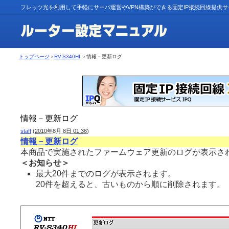
フレッツ光を利用して手軽にサーバ運営やVPN構築ができる固定IP接続回線提供
トップページ
›
RV-S340HI
› 情報－更新ログ
情報－更新ログ
staff
(
2010年8月 8日 01:36
)
情報－更新ログ
本商品で実施されたファームウェア更新のログが表示さ
＜お知らせ＞
最大20件までのログが表示されます。
20件を超えると、古いものから順に削除されます。