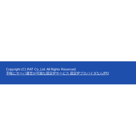
Copyright (C) RAT Co.,Ltd. All Rights Reserved.
手軽にサーバ運営が可能な固定IPサービス 固定IPプロバイダならIPQ