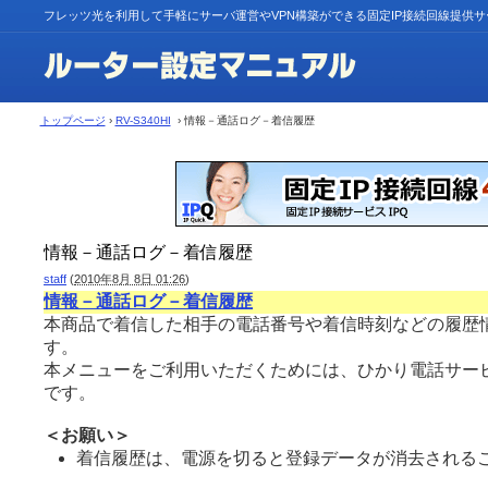
フレッツ光を利用して手軽にサーバ運営やVPN構築ができる固定IP接続回線提供
トップページ
›
RV-S340HI
› 情報－通話ログ－着信履歴
情報－通話ログ－着信履歴
staff
(
2010年8月 8日 01:26
)
情報－通話ログ－着信履歴
本商品で着信した相手の電話番号や着信時刻などの履歴
す。
本メニューをご利用いただくためには、ひかり電話サー
です。
＜お願い＞
着信履歴は、電源を切ると登録データが消去されるこ