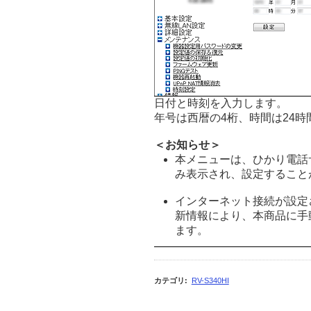
日付と時刻を入力します。
年号は西暦の4桁、時間は24
＜お知らせ＞
本メニューは、ひかり電話
み表示され、設定すること
インターネット接続が設定
新情報により、本商品に手
ます。
カテゴリ
:
RV-S340HI