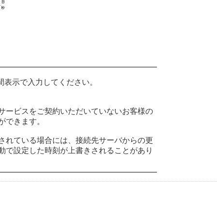
時間表示で入力してください。
サービスをご契約いただいていないお客様の
ができます。
されている場合には、接続先サーバからの更
動で設定した時刻が上書きされることがあり