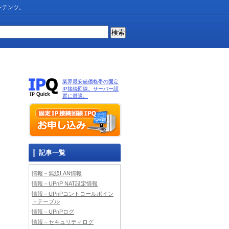
ンテンツ。
業界最安値価格帯の固定
IP接続回線。サーバー設
置に最適。
記事一覧
情報－無線LAN情報
情報－UPnP NAT設定情報
情報－UPnPコントロールポイン
トテーブル
情報－UPnPログ
情報－セキュリティログ