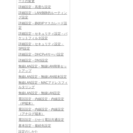
ードの変更
詳細設定－高度な設定
詳細設定－LAN側静的ルーティン
グ設定
詳細設定－静的IPマスカレード設
定
詳細設定－セキュリティ設定－パ
ケットフィルタ設定
詳細設定－セキュリティ設定－
SPI設定
詳細設定－DHCPv4サーバ設定
詳細設定－DNS設定
無線LAN設定－無線LAN簡単セッ
トアップ
無線LAN設定－無線LAN端末設定
無線LAN設定－MACアドレスフィ
ルタリング
無線LAN設定－無線LAN設定
電話設定－内線設定－内線設定
（IP端末）
電話設定－内線設定－内線設定
（アナログ端末）
電話設定－ひかり電話共通設定
基本設定－接続先設定
設定のしかた