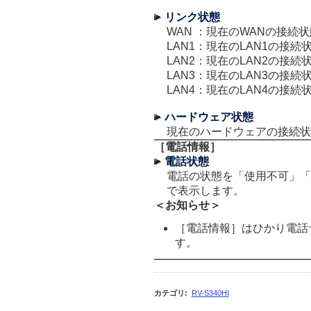
リンク状態
WAN
：
現在のWANの接続
LAN1
：
現在のLAN1の接続
LAN2
：
現在のLAN2の接続
LAN3
：
現在のLAN3の接続
LAN4
：
現在のLAN4の接続
ハードウェア状態
現在のハードウェアの接続状
［電話情報］
電話状態
電話の状態を「使用不可」「
で表示します。
＜お知らせ＞
［電話情報］はひかり電話
す。
カテゴリ
:
RV-S340HI