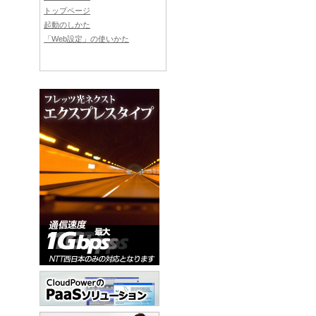
トップページ
起動のしかた
「Web設定」の使いかた