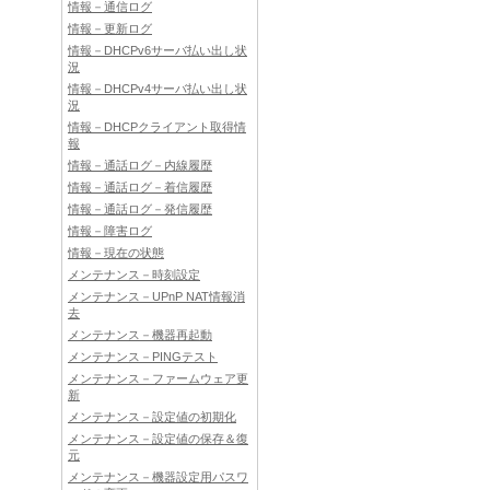
情報－通信ログ
情報－更新ログ
情報－DHCPv6サーバ払い出し状
況
情報－DHCPv4サーバ払い出し状
況
情報－DHCPクライアント取得情
報
情報－通話ログ－内線履歴
情報－通話ログ－着信履歴
情報－通話ログ－発信履歴
情報－障害ログ
情報－現在の状態
メンテナンス－時刻設定
メンテナンス－UPnP NAT情報消
去
メンテナンス－機器再起動
メンテナンス－PINGテスト
メンテナンス－ファームウェア更
新
メンテナンス－設定値の初期化
メンテナンス－設定値の保存＆復
元
メンテナンス－機器設定用パスワ