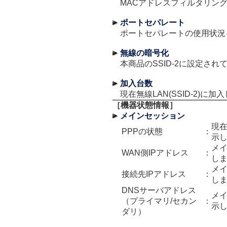
MACアドレスフィルタリン
ポートセパレート
ポートセパレートの使用状況
無線の暗号化
本商品のSSID-2に設定さ
加入台数
現在無線LAN(SSID-2)
［機器状態情報］
メインセッション
現
PPPの状態
：
示
メイ
WAN側IPアドレス
：
し
メイ
接続先IPアドレス
：
し
DNSサーバアドレス
メイ
（プライマリ/セカン
：
示
ダリ）