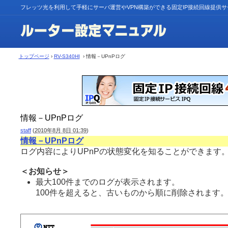
フレッツ光を利用して手軽にサーバ運営やVPN構築ができる固定IP接続回線提供
トップページ
›
RV-S340HI
› 情報－UPnPログ
情報－UPnPログ
staff
(
2010年8月 8日 01:39
)
情報－UPnPログ
ログ内容によりUPnPの状態変化を知ることができます
＜お知らせ＞
最大100件までのログが表示されます。
100件を超えると、古いものから順に削除されます