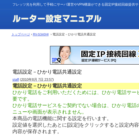
フレッツ光を利用して手軽にサーバ運営やVPN構築ができる固定IP接続回線提供
トップページ
›
RV-S340HI
› 電話設定－ひかり電話共通設定
電話設定－ひかり電話共通設定
staff
(
2010年8月 7日 23:57
)
電話設定－ひかり電話共通設定
ひかり電話をご利用いただくためには、ひかり電話サー
要です。
ひかり電話サービスをご契約でない場合は、ひかり電話
ニューや画面が表示されません。
本商品の電話機能に関する設定を行います。
設定値を選択したあとに[設定]をクリックすると設定内
内容が保存されます。