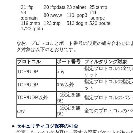
21 :ftp
20 :ftpdata
23 :telnet
25 :smtp
53
111
80 :www
110 :pop3
:domain
:sunrpc
119 :nntp
123 :ntp
513 :login
520 :route
1723 :pptp
なお、プロトコルとポート番号の設定の組み合わせに
グ対象は以下のとおりです。
プロトコル
ポート番号
フィルタリング対象
指定プロトコルの全て
TCP/UDP
any
ケット
指定プロトコルの指定
any以外
TCP/UDP
ット
（設定を無
TCP/UDP以外
指定プロトコルのパケ
視）
（設定を無
全てのプロトコルのパ
any
視）
セキュリティログ保存の可否
設定したフィルタ内容に一致する廃棄パケットがあっ