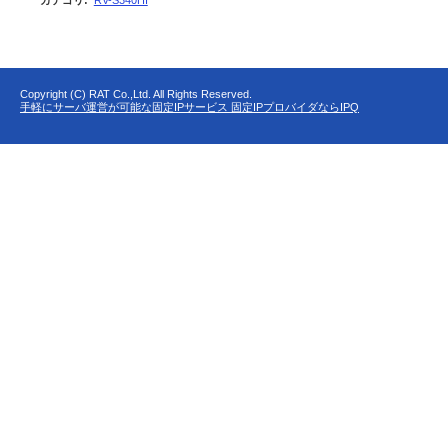
カテゴリ
:
RV-S340HI
Copyright (C) RAT Co.,Ltd. All Rights Reserved.
手軽にサーバ運営が可能な固定IPサービス 固定IPプロバイダならIPQ