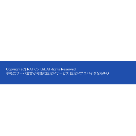
Copyright (C) RAT Co.,Ltd. All Rights Reserved.
手軽にサーバ運営が可能な固定IPサービス 固定IPプロバイダならIPQ