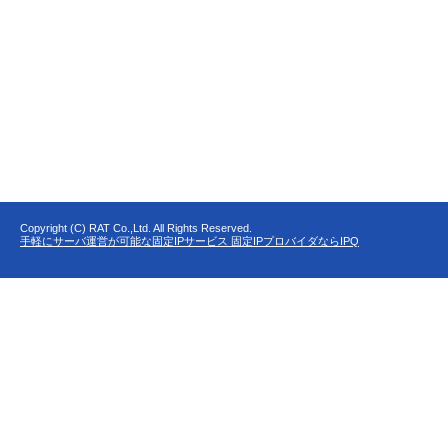
Copyright (C) RAT Co.,Ltd. All Rights Reserved.
手軽にサーバ運営が可能な固定IPサービス 固定IPプロバイダならIPQ