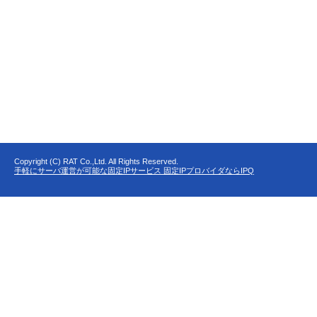
Copyright (C) RAT Co.,Ltd. All Rights Reserved.
手軽にサーバ運営が可能な固定IPサービス 固定IPプロバイダならIPQ