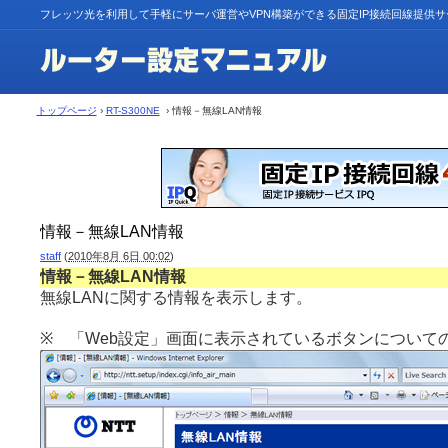
フレッツ光を利用して手軽にサーバ運営やVPN構築ができる固定IP接続回線提供
トップページ
›
RT-S300NE
› 情報－無線LAN情報
情報－無線LAN情報
staff
(
2010年8月 6日 00:02
)
情報－無線LAN情報
無線LANに関する情報を表示します。
※ 「Web設定」画面に表示されているボタンについて