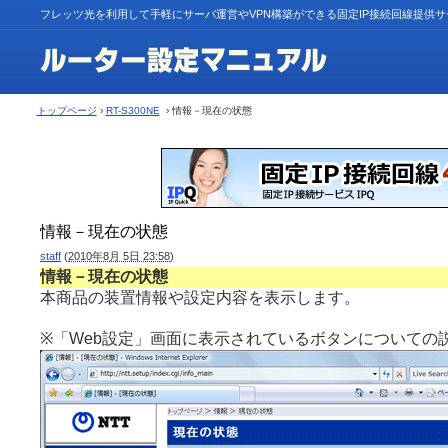
フレッツ光を利用して手軽にサーバ運営やVPN構築ができる固定IP接続回線提供
トップページ
›
RT-S300NE
› 情報－現在の状態
情報－現在の状態
staff
(
2010年8月 5日 23:58
)
情報－現在の状態
本商品の装置情報や設定内容を表示します。
※「Web設定」画面に表示されているボタンについての