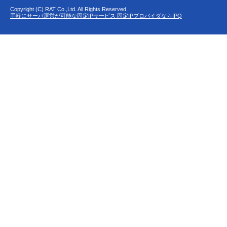
Copyright (C) RAT Co.,Ltd. All Rights Reserved.
手軽にサーバ運営が可能な固定IPサービス 固定IPプロバイダならIPQ