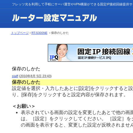
フレッツ光を利用して手軽にサーバ運営やVPN構築ができる固定IP接続回線提供
トップページ
›
RT-S300NE
› 保存のしかた
保存のしかた
staff
(
2010年8月 5日 23:43
)
保存のしかた
設定値を選択・入力したあとに[設定]をクリックすると
り、[保存]をクリックすると設定内容が保存されます。
＜お願い＞
表示されている画面の設定を変更したあとで他の画
は、［設定］をクリックしてください。 ［設定］を
の画面を表示すると、変更した設定が反映されませ