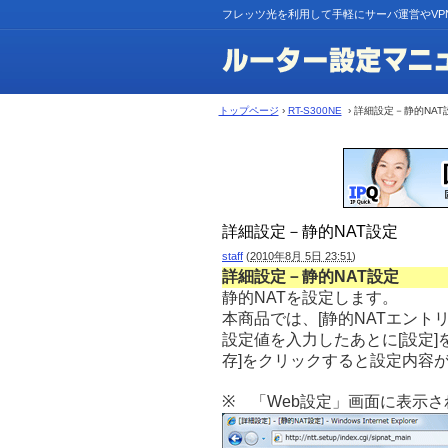
フレッツ光を利用して手軽にサーバ運営やVP
トップページ
›
RT-S300NE
› 詳細設定－静的NAT
詳細設定－静的NAT設定
staff
(
2010年8月 5日 23:51
)
詳細設定－静的NAT設定
静的NATを設定します。
本商品では、[静的NATエント
設定値を入力したあとに[設定]
存]をクリックすると設定内容
※ 「Web設定」画面に表示さ