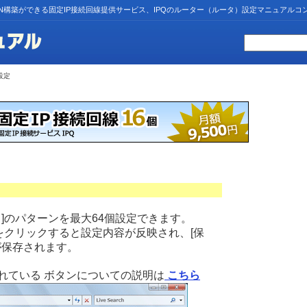
N構築ができる固定IP接続回線提供サービス、IPQのルーター（ルータ）設定マニュアルコ
設定
リ]のパターンを最大64個設定できます。
をクリックすると設定内容が反映され、[保
が保存されます。
れている ボタンについての説明は
こちら