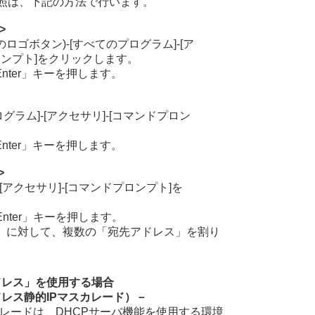
参照は、下記の方法で行います。
>
(R)のロゴボタン)-[すべてのプログラム]-[ア
ロンプト]をクリックします。
て「Enter」キーを押します。
ログラム]-[アクセサリ]-[コマンドプロン
。
て「Enter」キーを押します。
>
]-[アクセサリ]-[コマンドプロンプト]を
て「Enter」キーを押します。
ス」に対して、複数の「宛先アドレス」を割り
ドレス」を使用する場合
ドレス静的IPマスカレード）－
カレードは、DHCPサーバ機能を使用する環境