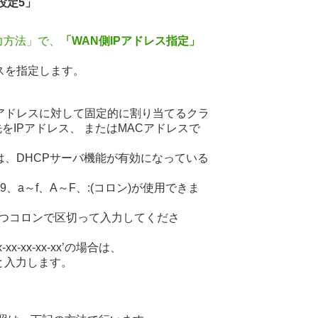
設定5」
力方法」で、
「WAN側IPアドレス指定」
レスを指定します。
Pアドレスに対して固定的に割り当てるクラ
をIPアドレス、 またはMACアドレスで
は、DHCPサーバ機能が有効になっている
、a～f、A～F、:(コロン)が使用できま
ずつコロンで区切って入力してくださ
-xx-xx-xx-xx’の場合は、
:xx」と入力します。