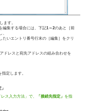
集します。
］を編集する場合には、下記
1～2
のあと［前
し、
集したいエントリ番号行末の［編集］をクリ
Pアドレスと宛先アドレスの組み合わせを
を指定します。
定」
ドレス入力方法」で、
「接続先指定」
を指