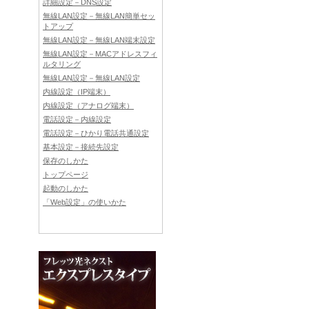
詳細設定－DNS設定
無線LAN設定－無線LAN簡単セッ
トアップ
無線LAN設定－無線LAN端末設定
無線LAN設定－MACアドレスフィ
ルタリング
無線LAN設定－無線LAN設定
内線設定（IP端末）
内線設定（アナログ端末）
電話設定－内線設定
電話設定－ひかり電話共通設定
基本設定－接続先設定
保存のしかた
トップページ
起動のしかた
「Web設定」の使いかた