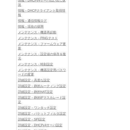
情報－DHCPv4サーバ払い出し状
況
情報－DHCPクライアント取得情
報
情報－通信情報ログ
情報－現在の状態
メンテナンス－機器再起動
メンテナンス－PINGテスト
メンテナンス－ファームウェア更
新
メンテナンス－設定値の保存＆復
元
メンテナンス－時刻設定
メンテナンス－機器設定用パスワ
ードの変更
詳細設定－高度な設定
詳細設定－静的ルーティング設定
詳細設定－静的NAT設定
詳細設定－静的IPマスカレード設
定
詳細設定－ワンタッチ設定
詳細設定－パケットフィルタ設定
詳細設定－SPI設定
詳細設定－DHCPv4サーバ設定