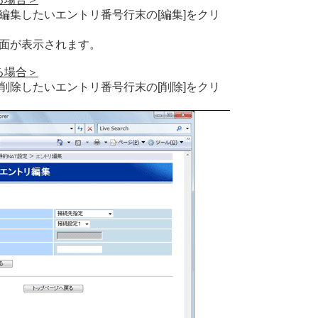
編集したいエントリ番号行末の[編集]をクリ
面が表示されます。
る場合＞
削除したいエントリ番号行末の[削除]をクリ