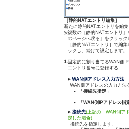
［静的NATエントリ編集］
新たに静的NATエントリを編
複数の［静的NATエントリ
※
のページへ戻る］をクリック
［静的NATエントリ］で編
ックし、続けて設定します。
1.
固定的に割り当てるWAN側I
エントリ番号に登録する
WAN側アドレス入力方法
WAN側アドレスの入力方法
「接続先指定」
「WAN側IPアドレス指
接続先
(上記の「WAN側ア
定した場合)
接続先を指定します。