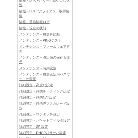
情報－DHCPv4サーバ払い出し状
況
情報－DHCPクライアント取得情
報
情報－通信情報ログ
情報－現在の状態
メンテナンス－機器再起動
メンテナンス－PINGテスト
メンテナンス－ファームウェア更
新
メンテナンス－設定値の保存＆復
元
メンテナンス－時刻設定
メンテナンス－機器設定用パスワ
ードの変更
詳細設定－高度な設定
詳細設定－静的ルーティング設定
詳細設定－静的NAT設定
詳細設定－静的IPマスカレード設
定
詳細設定－ワンタッチ設定
詳細設定－パケットフィルタ設定
詳細設定－SPI設定
詳細設定－DHCPv4サーバ設定